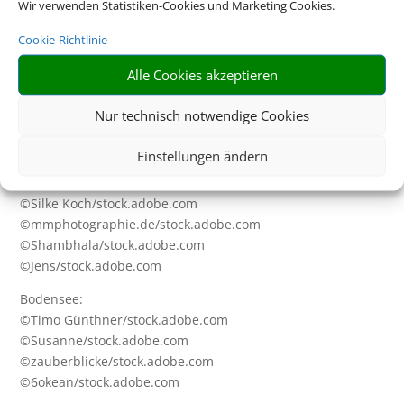
Wir verwenden Statistiken-Cookies und Marketing Cookies.
Portugal:
©peja/stock.adobe.com
Cookie-Richtlinie
©daliu/stock.adobe.com
Alle Cookies akzeptieren
©ppohudka/stock.adobe.com
©vickysp/stock.adobe.com
Nur technisch notwendige Cookies
Cluburlaub:
©DisobeyArt/stock.adobe.com
Einstellungen ändern
Ostsee:
©Silke Koch/stock.adobe.com
©mmphotographie.de/stock.adobe.com
©Shambhala/stock.adobe.com
©Jens/stock.adobe.com
Bodensee:
©Timo Günthner/stock.adobe.com
©Susanne/stock.adobe.com
©zauberblicke/stock.adobe.com
©6okean/stock.adobe.com