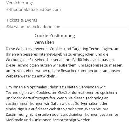
Versicherung:
©thodonal/stock.adobe.com
Tickets & Events:
©lazyllama/stock.adobe.com
Cookie-Zustimmung
Hotels + Hotel & Bahn:
verwalten
©murattellioglu/stock.adobe.com
Diese Website verwendet Cookies und Targeting Technologien, um
Ihnen ein besseres Internet-Erlebnis zu ermöglichen und die
Ferienhaus:
Werbung, die Sie sehen, besser an Ihre Bedürfnisse anzupassen.
©Maciej Czekajewski/stock.adobe.com
Diese Technologien nutzen wir außerdem, um Ergebnisse zu messen,
um zu verstehen, woher unsere Besucher kommen oder um unsere
Charterflug + Linienflug:
Website weiter zu entwickeln.
©Jag_cz/stock.adobe.com
Um Ihnen ein optimales Erlebnis zu bieten, verwenden wir
Deutschlandurlaub:
Technologien wie Cookies, um Geräteinformationen zu speichern
©JFL Photography/stock.adobe.com
und/oder darauf zuzugreifen. Wenn Sie diesen Technologien
©cityfoto24/stock.adobe.com
zustimmmen, können wir Daten wie das Surfverhalten oder
eindeutige IDs auf dieser Website verarbeiten. Wenn Sie ihre
©mp1982_06/stock.adobe.com
Zustimmung nicht erteilen oder zurückziehen, können bestimmte
©Silke Koch/stock.adobe.com
Merkmale und Funktionen beeinträchtigt werden.
©karp5/stock.adobe.com